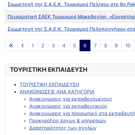
Συμμετοχή της Σ.Α.Ε.Κ. Τουρισμού Πελ/σου στο 6ο P
Πειραματική ΣΑΕΚ Τουρισμού Μακεδονίας, «Εργαστήρι
Συμμετοχή της Σ.Α.Ε.Κ. Τουρισμού Πελοποννήσου στ
Άρθρα
1
2
3
4
5
6
7
8
9
10
ΤΟΥΡΙΣΤΙΚΗ ΕΚΠΑΙΔΕΥΣΗ
ΤΟΥΡΙΣΤΙΚΗ ΕΚΠΑΙΔΕΥΣΗ
ΑΝΑΚΟΙΝΩΣΕΙΣ ΑΝΑ ΚΑΤΗΓΟΡΙΑ
Ανακοινώσεις για εκπαιδευόμενους
Ανακοινώσεις για εκπαιδευτικούς
Ανακοινώσεις για προσωπικό στα εκπαιδευτή
Προκηρύξεις έργων & υπηρεσιών
Δραστηριότητες των σχολών