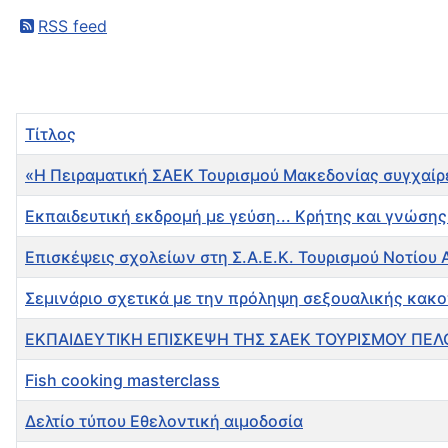
RSS feed
Τίτλος
«Η Πειραματική ΣΑΕΚ Τουρισμού Μακεδονίας συγχαίρ
Εκπαιδευτική εκδρομή με γεύση... Κρήτης και γνώσης
Επισκέψεις σχολείων στη Σ.Α.Ε.Κ. Τουρισμού Νοτίου Α
Σεμινάριο σχετικά με την πρόληψη σεξουαλικής κακ
ΕΚΠΑΙΔΕΥΤΙΚΗ ΕΠΙΣΚΕΨΗ ΤΗΣ ΣΑΕΚ ΤΟΥΡΙΣΜΟΥ Π
Fish cooking masterclass
Δελτίο τύπου Εθελοντική αιμοδοσία