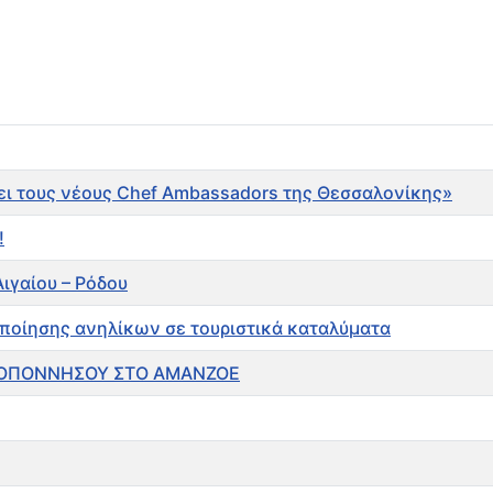
ει τους νέους Chef Ambassadors της Θεσσαλονίκης»
!
ιγαίου – Ρόδου
οποίησης ανηλίκων σε τουριστικά καταλύματα
ΕΛΟΠΟΝΝΗΣΟΥ ΣΤΟ AMANZOE