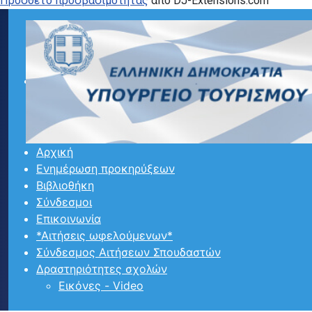
Προσθετο προσβασιμότητας
από DJ-Extensions.com
Αρχική
Ενημέρωση προκηρύξεων
Βιβλιοθήκη
Σύνδεσμοι
Επικοινωνία
*Αιτήσεις ωφελούμενων*
Σύνδεσμος Αιτήσεων Σπουδαστών
Δραστηριότητες σχολών
Εικόνες - Video