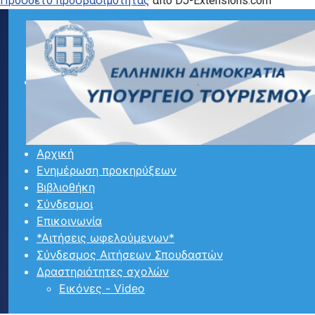
Προσθετο προσβασιμότητας
από DJ-Extensions.com
Αρχική
Ενημέρωση προκηρύξεων
Βιβλιοθήκη
Σύνδεσμοι
Επικοινωνία
*Αιτήσεις ωφελούμενων*
Σύνδεσμος Αιτήσεων Σπουδαστών
Δραστηριότητες σχολών
Εικόνες - Video