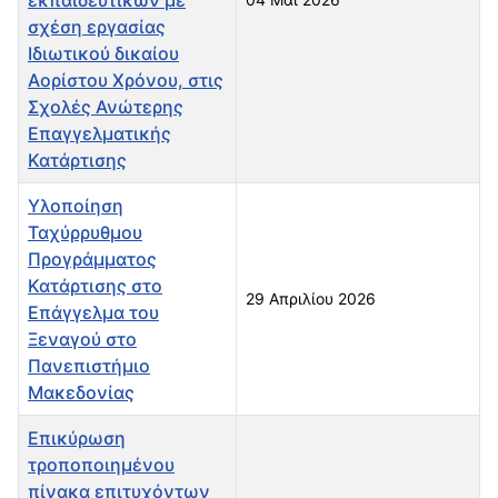
σχέση εργασίας
Ιδιωτικού δικαίου
Αορίστου Χρόνου, στις
Σχολές Ανώτερης
Επαγγελματικής
Κατάρτισης
Υλοποίηση
Ταχύρρυθμου
Προγράμματος
Κατάρτισης στο
29 Απριλίου 2026
Επάγγελμα του
Ξεναγού στο
Πανεπιστήμιο
Μακεδονίας
Επικύρωση
τροποποιημένου
πίνακα επιτυχόντων