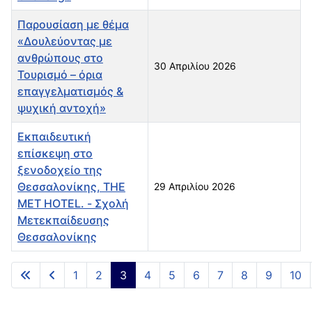
Παρουσίαση με θέμα
«Δουλεύοντας με
ανθρώπους στο
30 Απριλίου 2026
Τουρισμό – όρια
επαγγελματισμός &
ψυχική αντοχή»
Εκπαιδευτική
επίσκεψη στο
ξενοδοχείο της
Θεσσαλονίκης, THE
29 Απριλίου 2026
MET HOTEL. - Σχολή
Μετεκπαίδευσης
Θεσσαλονίκης
Άρθρα
1
2
3
4
5
6
7
8
9
10
Σελίδα 3 από 11