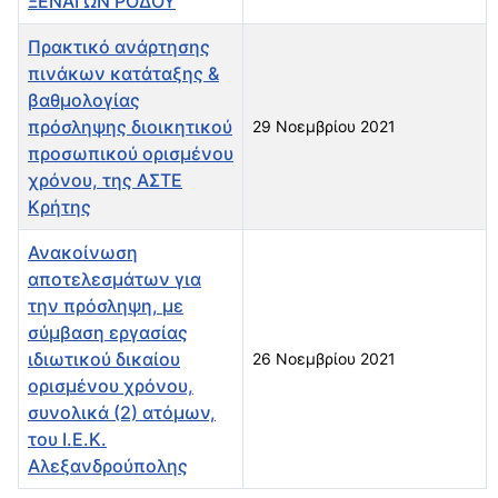
ΞΕΝΑΓΩΝ ΡΟΔΟΥ
Πρακτικό ανάρτησης
πινάκων κατάταξης &
βαθμολογίας
πρόσληψης διοικητικού
29 Νοεμβρίου 2021
προσωπικού ορισμένου
χρόνου, της ΑΣΤΕ
Κρήτης
Ανακοίνωση
αποτελεσμάτων για
την πρόσληψη, με
σύμβαση εργασίας
ιδιωτικού δικαίου
26 Νοεμβρίου 2021
ορισμένου χρόνου,
συνολικά (2) ατόμων,
του Ι.Ε.Κ.
Αλεξανδρούπολης