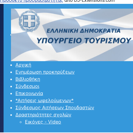
Προσθετο προσβασιμότητας
από DJ-Extensions.com
Αρχική
Ενημέρωση προκηρύξεων
Βιβλιοθήκη
Σύνδεσμοι
Επικοινωνία
*Αιτήσεις ωφελούμενων*
Σύνδεσμος Αιτήσεων Σπουδαστών
Δραστηριότητες σχολών
Εικόνες - Video