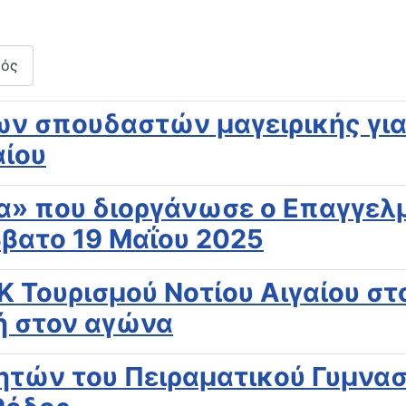
μός
ν σπουδαστών μαγειρικής για
αίου
α» που διοργάνωσε ο Επαγγελμ
ββατο 19 Μαΐου 2025
Κ Τουρισμού Νοτίου Αιγαίου σ
ή στον αγώνα
τών του Πειραματικού Γυμνασί