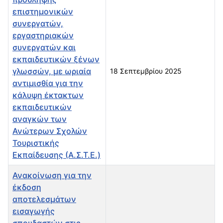
επιστημονικών
συνεργατών,
εργαστηριακών
συνεργατών και
εκπαιδευτικών ξένων
γλωσσών, με ωριαία
18 Σεπτεμβρίου 2025
αντιμισθία για την
κάλυψη έκτακτων
εκπαιδευτικών
αναγκών των
Ανώτερων Σχολών
Τουριστικής
Εκπαίδευσης (Α.Σ.Τ.Ε.)
Ανακοίνωση για την
έκδοση
αποτελεσμάτων
εισαγωγής
σπουδαστών στις