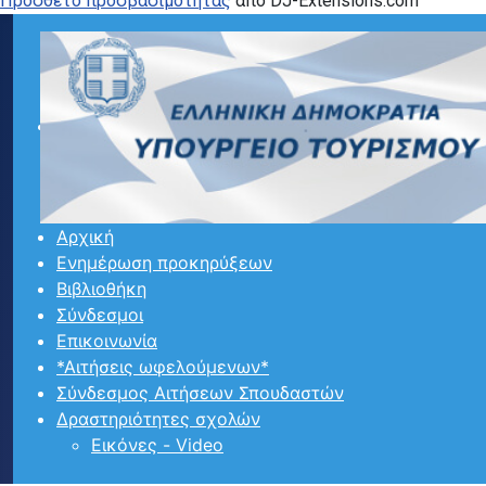
Προσθετο προσβασιμότητας
από DJ-Extensions.com
Αρχική
Ενημέρωση προκηρύξεων
Βιβλιοθήκη
Σύνδεσμοι
Επικοινωνία
*Αιτήσεις ωφελούμενων*
Σύνδεσμος Αιτήσεων Σπουδαστών
Δραστηριότητες σχολών
Εικόνες - Video